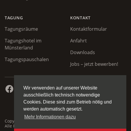
TAGUNG
KONTAKT
Tagungsräume
Kontaktformular
Tagungshotel im
Anfahrt
Münsterland
Downloads
Tagungspauschalen
Jobs – jetzt bewerben!
Facebook
Instagram
Zur Startseite
Nach oben
Wir verwenden auf unserer Website
ausschließlich technisch notwendige
Cookies. Diese sind zum Betrieb nötig und
werden automatisch gesetzt.
Mehr Informationen dazu
Copyright © 2026 Hotel Restaurant Clemens August GmbH.
Alle Rechte vorbehalten.