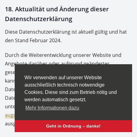
18. Aktualität und Änderung dieser
Datenschutzerklärung
Diese Datenschutzerklärung ist aktuell gültig und hat
den Stand Februar 2024.
Durch die Weiterentwicklung unserer Website und
Angebote darüber oder aufgrund geänderter
gesetzlicher beziehungsweise behördlicher Vorgaben
Wir verwenden auf unserer Website
kann es notwendig werden, diese
ausschließlich technisch notwendige
Datenschutzerklärung zu ändern. Die jeweils aktuelle
Cookies. Diese sind zum Betrieb nötig und
Datenschutzerklärung kann jederzeit auf der Website
werden automatisch gesetzt.
unter
https://www.hotel-clemens-
Mehr Informationen dazu
august.de/datenschutz
von Ihnen abgerufen und
ausgedruckt werden.
Geht in Ordnung – danke!